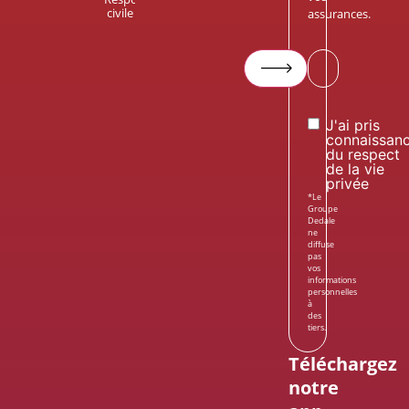
civile
assurances.
Votre
email*
Consent
J'ai pris
connaissan
du respect
de la vie
privée
*Le
Groupe
Dedale
ne
diffuse
pas
vos
informations
personnelles
à
des
tiers.
Téléchargez
notre