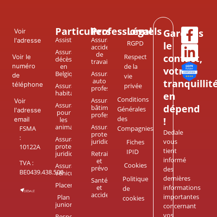
Particuliers
Professionnels
Légal
Gardons
Voir
Assistance
Assurance
l'adresse
RGPD
le
accident
Assurance
de
contact,
Respect
Voir le
décès
travail
numéro
en
de la
votre
Belgique
Assurance
de
vie
auto
tranquillit
téléphone
Assurance
privée
professionnel
habitation
en
Conditions
Assurance
Voir
Assurance
dépend
bâtiment
Générales
l'adresse
pour
professionnel
des
!
email
les
animaux
Assurance
FSMA
Compagnies
Dedale
protection
:
Assurance
juridique
vous
Fiches
protection
10122A
tient
IPID
juridique
Retraite
informé
et
TVA :
Cookies
Assurance
prévoyance
des
BE0439.438.506
véhicule
dernières
Politique
Santé
Placements
et
informations
de
accidents
importantes
Plan
cookies
junior
concernant
vos
Responsabilité