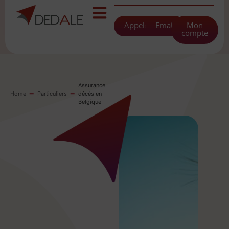
Appeler
Email
Mon
compte
Assurance
-
-
Home
Particuliers
décès en
Belgique