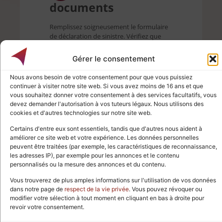
documents
Remplissez soigneusement le formulaire
de déclaration de sinistre. Vérifiez que
toutes les informations demandées sont
bien indiquées : date, lieu, description
Gérer le consentement
détaillée, et coordonnées témoins (s’il y
en a). Notre
bureau d’assurance
est à
Nous avons besoin de votre consentement pour que vous puissiez
votre disposition pour vous aider dans
continuer à visiter notre site web. Si vous avez moins de 16 ans et que
cette étape et éviter toute erreur.
vous souhaitez donner votre consentement à des services facultatifs, vous
devez demander l'autorisation à vos tuteurs légaux. Nous utilisons des
cookies et d'autres technologies sur notre site web.
Certains d'entre eux sont essentiels, tandis que d'autres nous aident à
améliorer ce site web et votre expérience. Les données personnelles
peuvent être traitées (par exemple, les caractéristiques de reconnaissance,
les adresses IP), par exemple pour les annonces et le contenu
personnalisés ou la mesure des annonces et du contenu.
Vous trouverez de plus amples informations sur l'utilisation de vos données
dans notre page de
respect de la vie privée
. Vous pouvez révoquer ou
modifier votre sélection à tout moment en cliquant en bas à droite pour
4
Évaluer les
revoir votre consentement.
dommages