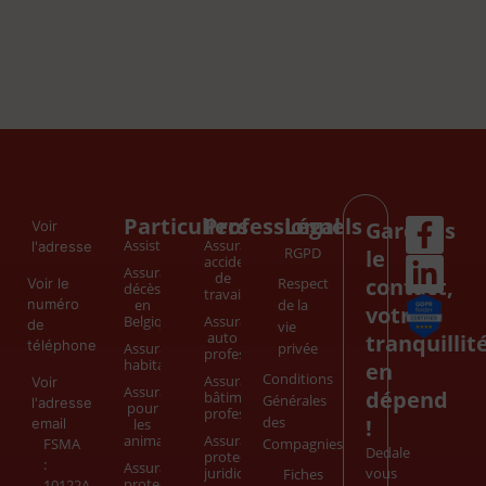
Particuliers
Professionnels
Légal
Gardons
Voir
Assistance
Assurance
l'adresse
RGPD
le
accident
Assurance
de
contact,
Respect
Voir le
décès
travail
numéro
en
de la
votre
Belgique
Assurance
de
vie
auto
tranquillit
téléphone
Assurance
privée
professionnel
habitation
en
Conditions
Assurance
Voir
Assurance
dépend
bâtiment
Générales
l'adresse
pour
professionnel
des
!
email
les
animaux
Assurance
FSMA
Compagnies
Dedale
protection
:
Assurance
juridique
vous
Fiches
protection
10122A