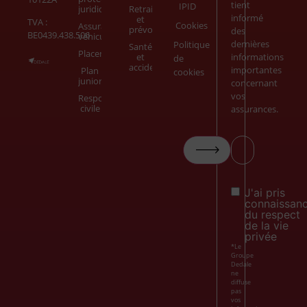
tient
IPID
juridique
Retraite
informé
et
TVA :
Cookies
Assurance
prévoyance
des
BE0439.438.506
véhicule
dernières
Politique
Santé
Placements
et
informations
de
accidents
importantes
Plan
cookies
junior
concernant
vos
Responsabilité
civile
assurances.
Votre
email*
Consent
J'ai pris
connaissan
du respect
de la vie
privée
*Le
Groupe
Dedale
ne
diffuse
pas
vos