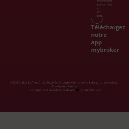
informations
personnelles
à
des
tiers.
Téléchargez
notre
app
mybroker
©2026 Dedale SA, Tous Droits Réservés I Stratégie webmarketing & design du site web par
Localisy Web Agency
Conception and animations
made with
by
butterfly pixel