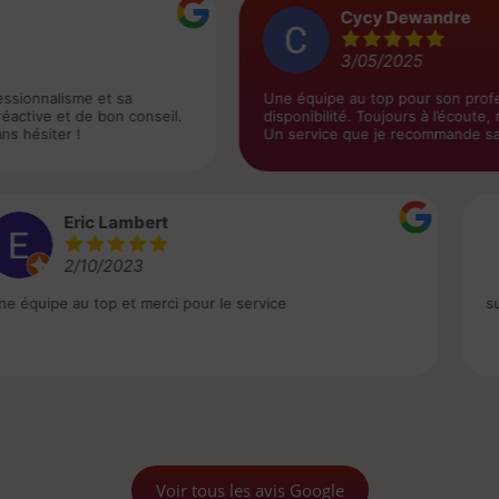
Cycy Dewandre
3/05/2025
t sa
Une équipe au top pour son professionnalisme e
bon conseil.
disponibilité. Toujours à l’écoute, réactive et de 
Un service que je recommande sans hésiter !
ric Lambert
/10/2023
u top et merci pour le service
super service !!!
Voir tous les avis Google