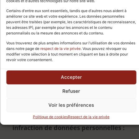
Des mesures techniques et
cookies et d'autres technologies sur notre site web.
organisationnelles appropriées doivent
Certains d'entre eux sont essentiels, tandis que d'autres nous aident à
améliorer ce site web et votre expérience. Les données personnelles
être mises en œuvre pour assurer un
peuvent être traitées (par exemple, les caractéristiques de reconnaissance,
les adresses IP), par exemple pour les annonces et le contenu
niveau de sécurité des données
personnalisés ou la mesure des annonces et du contenu.
personnelles. Une approche basée sur
Vous trouverez de plus amples informations sur l'utilisation de vos données
le risque doit être suivie lors de
dans notre page de
respect de la vie privée
. Vous pouvez révoquer ou
modifier votre sélection à tout moment en cliquant en bas à droite pour
l’identification de ces mesures.
revoir votre consentement.
L’approche basée sur le risque doit
considérer, entre autres, la probabilité
Accepter
et la gravité des droits et libertés des
Refuser
sujets de données.
Voir les préférences
G. Notifier à l’autorité de
surveillance et communiquer une
Politique de cookies
Respect de la vie privée
infraction de données personnelles :