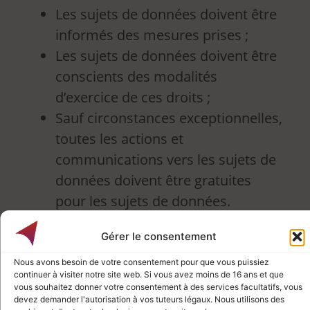
Les sujets de données doivent être
informés des mesures prises ;
Les sujets de données doivent être
conscients des modalités
d’exercice de ces droits ;
Sauf circonstances exceptionnelles,
toutes les actions et
communications vers les sujets de
données doivent être gratuites
pour les sujets de données.
F. Mettre en œuvre des mesures
Gérer le consentement
techniques et organisationnelles
appropriées pour assurer un niveau
Nous avons besoin de votre consentement pour que vous puissiez
continuer à visiter notre site web. Si vous avez moins de 16 ans et que
de sécurité inhérent au risque :
vous souhaitez donner votre consentement à des services facultatifs, vous
devez demander l'autorisation à vos tuteurs légaux. Nous utilisons des