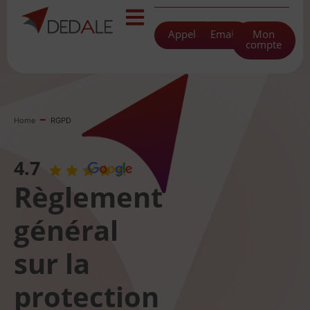
Appeler
Email
Mon
compte
-
Home
RGPD
4.7
Règlement
général
sur la
protection