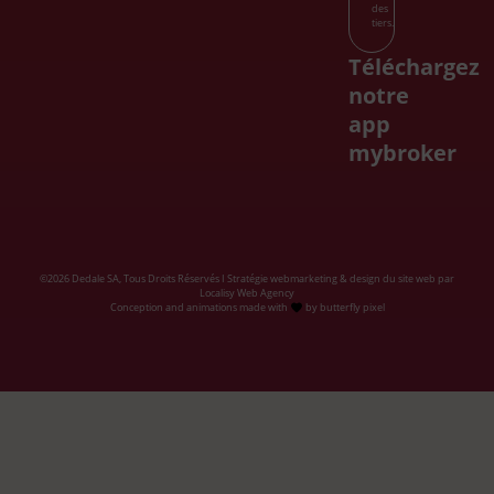
des
tiers.
Téléchargez
notre
app
mybroker
©2026 Dedale SA, Tous Droits Réservés I Stratégie webmarketing & design du site web par
Localisy Web Agency
Conception and animations
made with
by
butterfly pixel