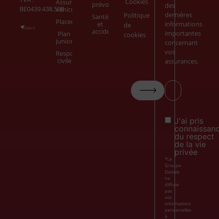
Cookies
Assurance
prévoyance
des
BE0439.438.506
véhicule
dernières
Politique
Santé
Placements
et
informations
de
accidents
importantes
Plan
cookies
junior
concernant
vos
Responsabilité
civile
assurances.
Votre
email*
Consent
J'ai pris
connaissan
du respect
de la vie
privée
*Le
Groupe
Dedale
ne
diffuse
pas
vos
informations
personnelles
à