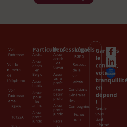
Particuliers
Professionnels
Légal
Gardons
Voir
Assistance
Assurance
l'adresse
RGPD
le
accident
Assurance
de
contact,
Respect
Voir le
décès
travail
numéro
en
de la
votre
Belgique
Assurance
de
vie
auto
tranquillit
téléphone
Assurance
privée
professionnel
habitation
en
Conditions
Assurance
Voir
Assurance
dépend
bâtiment
Générales
l'adresse
pour
professionnel
des
!
email
les
animaux
Assurance
FSMA
Compagnies
Dedale
protection
:
Assurance
juridique
vous
Fiches
protection
10122A
tient
IPID
juridique
Retraite
informé
et
TVA :